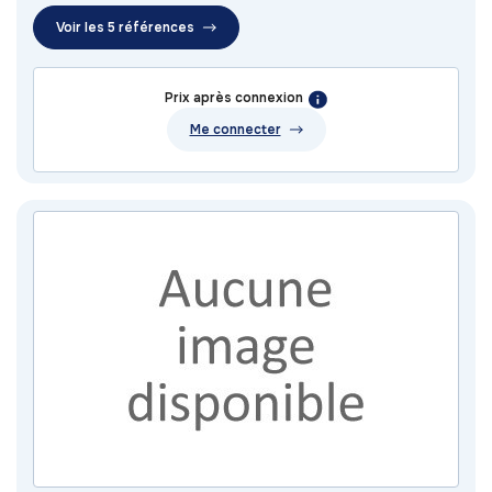
Voir les 5 références
Prix après connexion
Me connecter