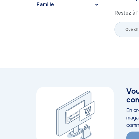
Famille
Restez à l'
Vou
com
En cr
magas
comm