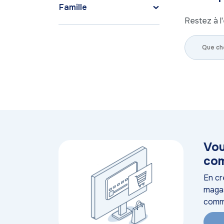
Famille
Restez à l'
Vou
com
En cr
magas
comm