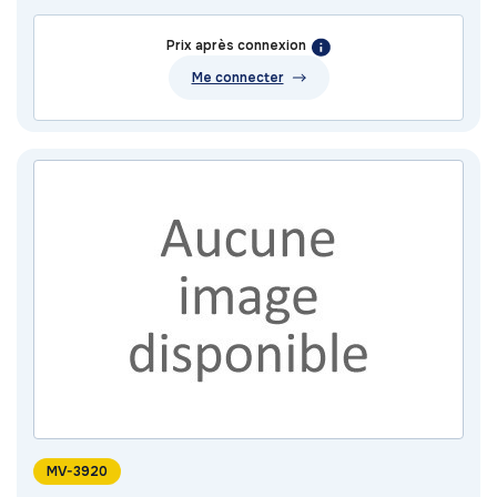
Prix après connexion
Me connecter
MV-3920