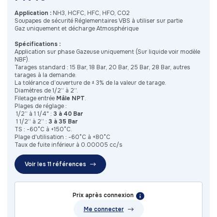
Application :
NH3, HCFC, HFC, HFO, CO2
Soupapes de sécurité Réglementaires VBS à utiliser sur partie
Gaz uniquement et décharge Atmosphérique
Spécifications :
Application sur phase Gazeuse uniquement (Sur liquide voir modèle
NBF).
Tarages standard : 15 Bar, 18 Bar, 20 Bar, 25 Bar, 28 Bar, autres
tarages à la demande.
La tolérance d’ouverture de ± 3% de la valeur de tarage.
Diamètres de 1/2” à 2”.
Filetage entrée
Mâle NPT
.
Plages de réglage :
​1/2” à 1 1/4" :
3 à 40 Bar
​1 1/2” à 2” :
3 à 35 Bar
TS : -60°C à +150°C.
Plage d'utilisation : -60°C à +80°C
Taux de fuite inférieur à 0.00005 cc/s
Voir les 11 références
Prix après connexion
Me connecter