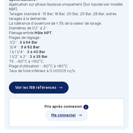
Application sur phase Gazeuse uniquement (Sur liquide voir modèle
NBF).
Tarages standard : 15 Bar, 18 Bar, 20 Bar, 25 Bar, 28 Bar, autres
tarages à la demande.
La tolérance d’ouverture de ± 3% de la valeur de tarage.
Diamètres de 1/2” à 2”.
Filetage entrée
Mâle NPT
.
Plages de réglage :
​1/2” :
3 à 64 Bar
3/4” :
3 à 52 Bar
​1 à 1 1/4” :
3 à 40 Bar
​1 1/2” à 2” :
3 à 35 Bar
TS : -60°C à +150°C.
Plage d'utilisation : -60°C à +80°C
Taux de fuite inférieur à 0.00005 cc/s
Voir les 168 références
Prix après connexion
Me connecter