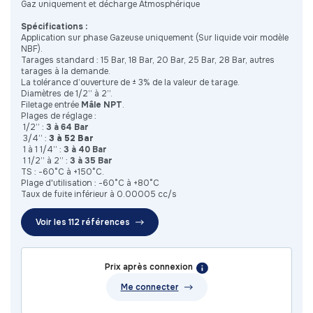
Gaz uniquement et décharge Atmosphérique
Spécifications :
Application sur phase Gazeuse uniquement (Sur liquide voir modèle
NBF).
Tarages standard : 15 Bar, 18 Bar, 20 Bar, 25 Bar, 28 Bar, autres
tarages à la demande.
La tolérance d’ouverture de ± 3% de la valeur de tarage.
Diamètres de 1/2” à 2”.
Filetage entrée
Mâle NPT
.
Plages de réglage :
​1/2” :
3 à 64 Bar
3/4” :
3 à 52 Bar
​1 à 1 1/4” :
3 à 40 Bar
​1 1/2” à 2” :
3 à 35 Bar
TS : -60°C à +150°C.
Plage d'utilisation : -60°C à +80°C
Taux de fuite inférieur à 0.00005 cc/s
Voir les 112 références
Prix après connexion
Me connecter