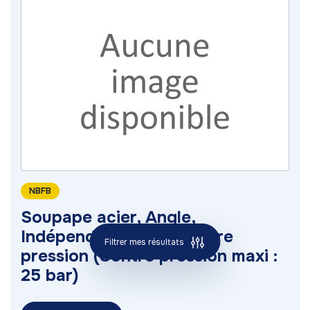
NBFB
Soupape acier, Angle,
Indépendante de la contre
Filtrer mes résultats
pression (Contre pression maxi :
25 bar)