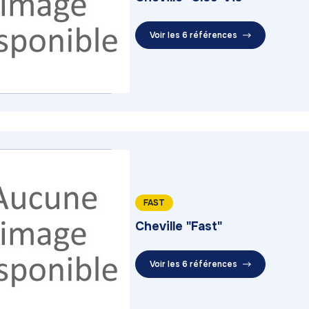
Voir les 6 références
FAST
Cheville "Fast"
Voir les 6 références