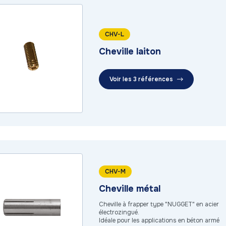
CHV-L
Cheville laiton
Voir les 3 références
CHV-M
Cheville métal
Cheville à frapper type "NUGGET" en acier
électrozingué.
Idéale pour les applications en béton armé