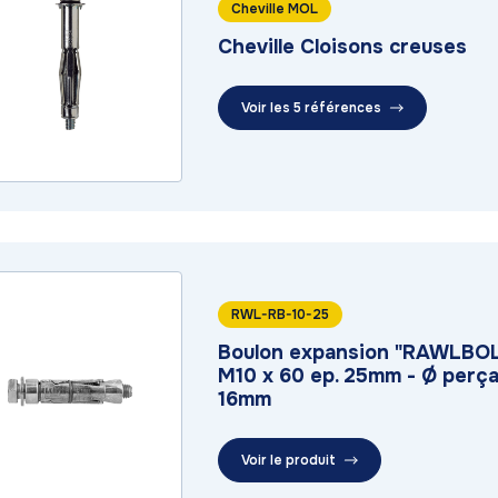
Cheville MOL
Cheville Cloisons creuses
Voir les 5 références
RWL-RB-10-25
Boulon expansion "RAWLBO
M10 x 60 ep. 25mm - Ø perç
16mm
Voir le produit