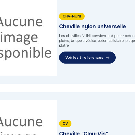
CHV-NUNI
Cheville nylon universelle
Les chevilles NUNI conviennent pour : béton
pleine, brique alvéolée, béton cellulaire, plaq
plâtre
Voir les 3 références
CV
Cheville "Clou-Vis"