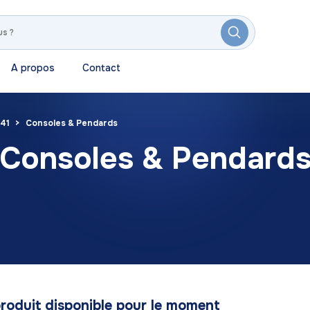
A propos
Contact
41
Consoles & Pendards
Consoles & Pendard
roduit disponible pour le moment