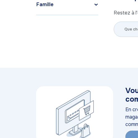
Famille
Restez à l'
Vou
com
En cr
magas
comm