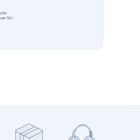
 une
quer SH-