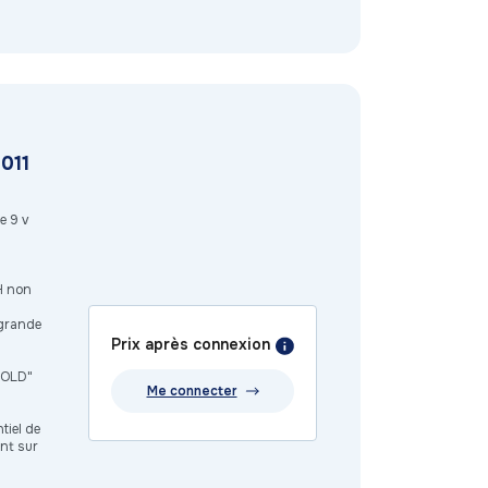
011
e 9 v
RH non
 grande
Prix après connexion
HOLD"
Me connecter
tiel de
ent sur