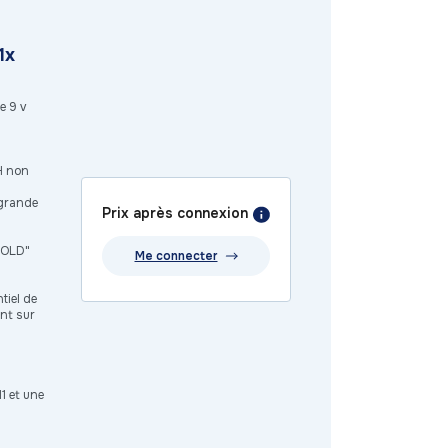
1x
e 9 v
RH non
 grande
Prix après connexion
HOLD"
Me connecter
tiel de
ent sur
1 et une