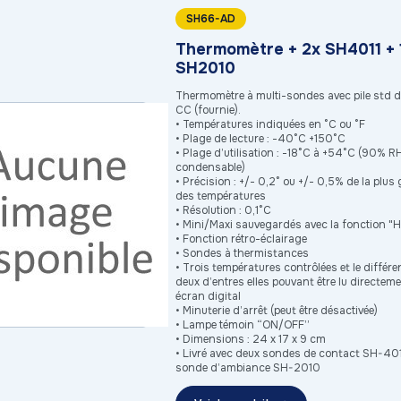
SH66-AD
Thermomètre + 2x SH4011 + 
SH2010
Thermomètre à multi-sondes avec pile std d
CC (fournie).
• Températures indiquées en °C ou °F
• Plage de lecture : -40°C +150°C
• Plage d’utilisation : -18°C à +54°C (90% 
condensable)
• Précision : +/- 0,2° ou +/- 0,5% de la plus
des températures
• Résolution : 0,1°C
• Mini/Maxi sauvegardés avec la fonction "
• Fonction rétro-éclairage
• Sondes à thermistances
• Trois températures contrôlées et le différen
deux d’entres elles pouvant être lu directem
écran digital
• Minuterie d’arrêt (peut être désactivée)
• Lampe témoin “ON/OFF”
• Dimensions : 24 x 17 x 9 cm
• Livré avec deux sondes de contact SH-401
sonde d’ambiance SH-2010