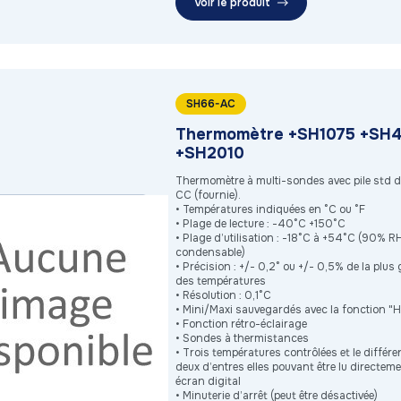
Voir le produit
SH66-AC
Thermomètre +SH1075 +SH4
+SH2010
Thermomètre à multi-sondes avec pile std d
CC (fournie).
• Températures indiquées en °C ou °F
• Plage de lecture : -40°C +150°C
• Plage d’utilisation : -18°C à +54°C (90% 
condensable)
• Précision : +/- 0,2° ou +/- 0,5% de la plus
des températures
• Résolution : 0,1°C
• Mini/Maxi sauvegardés avec la fonction "
• Fonction rétro-éclairage
• Sondes à thermistances
• Trois températures contrôlées et le différen
deux d’entres elles pouvant être lu directem
écran digital
• Minuterie d’arrêt (peut être désactivée)