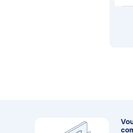
Vou
com