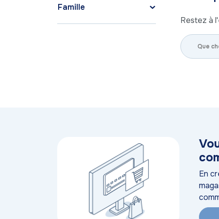
Famille
Restez à l'
Vou
com
En cr
magas
comm