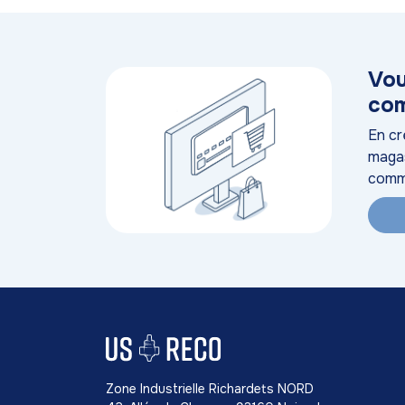
Vou
com
En cr
magas
comm
Zone Industrielle Richardets NORD