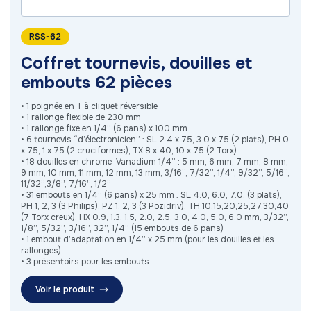
RSS-62
Coffret tournevis, douilles et
embouts 62 pièces
• 1 poignée en T à cliquet réversible
• 1 rallonge flexible de 230 mm
• 1 rallonge fixe en 1/4’’ (6 pans) x 100 mm
• 6 tournevis “d’électronicien” : SL 2.4 x 75, 3.0 x 75 (2 plats), PH 0
x 75, 1 x 75 (2 cruciformes), TX 8 x 40, 10 x 75 (2 Torx)
• 18 douilles en chrome-Vanadium 1/4’’ : 5 mm, 6 mm, 7 mm, 8 mm,
9 mm, 10 mm, 11 mm, 12 mm, 13 mm, 3/16’’, 7/32’’, 1/4’’, 9/32’’, 5/16’’,
11/32’’,3/8’’, 7/16’’, 1/2’’
• 31 embouts en 1/4’’ (6 pans) x 25 mm : SL 4.0, 6.0, 7.0, (3 plats),
PH 1, 2, 3 (3 Philips), PZ 1, 2, 3 (3 Pozidriv), TH 10,15,20,25,27,30,40
(7 Torx creux), HX 0.9, 1.3, 1.5, 2.0, 2.5, 3.0, 4.0, 5.0, 6.0 mm, 3/32’’,
1/8’’, 5/32’’, 3/16’’, 32’’, 1/4’’ (15 embouts de 6 pans)
• 1 embout d’adaptation en 1/4’’ x 25 mm (pour les douilles et les
rallonges)
• 3 présentoirs pour les embouts
Voir le produit