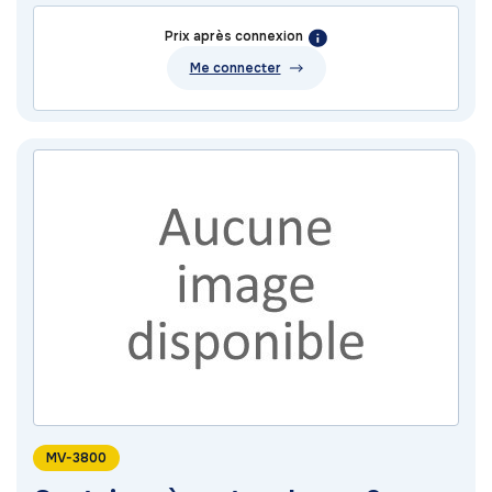
Prix après connexion
Me connecter
MV-3800