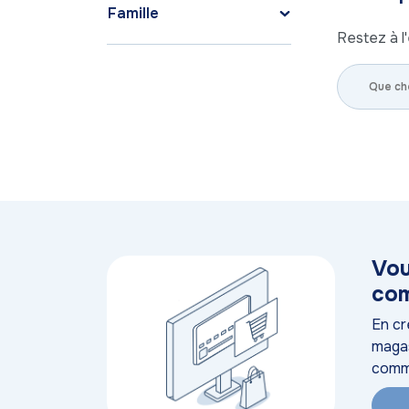
Famille
Restez à l'
Vou
com
En cr
magas
comm