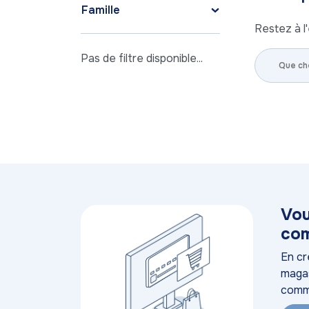
Famille
Restez à l'
Pas de filtre disponible...
Vou
com
En cr
magas
comm