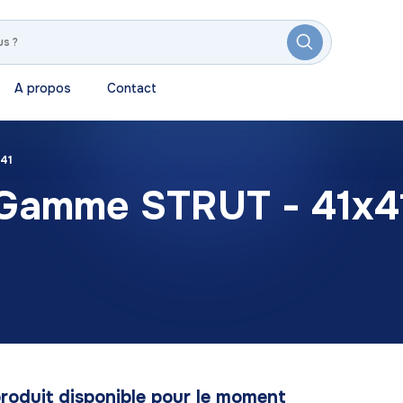
A propos
Contact
41
Gamme STRUT - 41x4
roduit disponible pour le moment