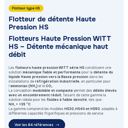
Flotteur type HS
Flotteur de détente Haute
Pression HS
Flotteurs Haute Pression WITT
HS – Détente mécanique haut
débit
Les
flotteurs haute pression WITT série HS
constituent une
solution
mécanique fiable et performante
pour la
détente du
liquide Haute pression vers la Basse pression
dans les
installations de
réfrigération industrielle
, en particulier pour
l’
ammoniac (NH₃)
et le
CO₂
.
La conception
modulable et compacte
permet des
débits élevés
avec un encombrement réduit
, faisant de cette gamme la
solution idéale pour les
fluides à faible densité
, tels que :
NH₃ > +35 °C
La gamme comprend les modèles
HS30, HS40 et HS50
, adaptés à
différentes capacités frigorifiques et pressions de service.
Voir les 84 références