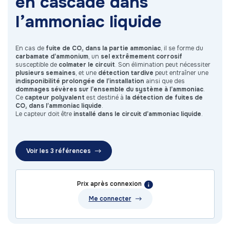
en cascade dans
l’ammoniac liquide
En cas de
fuite de CO₂ dans la partie ammoniac
, il se forme du
carbamate d’ammonium
, un
sel extrêmement corrosif
susceptible de
colmater le circuit
. Son élimination peut nécessiter
plusieurs semaines
, et une
détection tardive
peut entraîner une
indisponibilité prolongée de l’installation
ainsi que des
dommages sévères sur l’ensemble du système à l’ammoniac
.
Ce
capteur polyvalent
est destiné à
la détection de fuites
de
CO₂ dans l’ammoniac liquide
.
Le capteur doit être
installé dans le circuit d’ammoniac liquide
.
Voir les 3 références
Prix après connexion
Me connecter