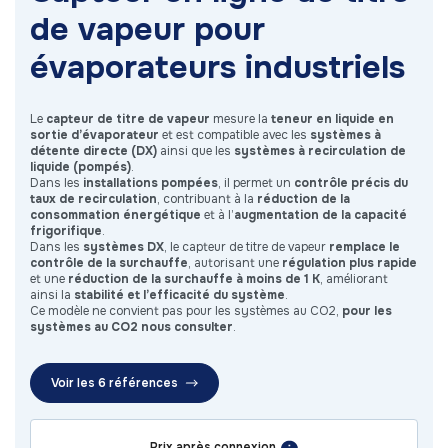
de vapeur pour
évaporateurs industriels
Le
capteur de titre de vapeur
mesure la
teneur en liquide en
sortie d’évaporateur
et est compatible avec les
systèmes à
détente directe (DX)
ainsi que les
systèmes à recirculation de
liquide (pompés)
.
Dans les
installations pompées
, il permet un
contrôle précis du
taux de recirculation
, contribuant à la
réduction de la
consommation énergétique
et à l’
augmentation de la capacité
frigorifique
.
Dans les
systèmes DX
, le capteur de titre de vapeur
remplace le
contrôle de la surchauffe
, autorisant une
régulation plus rapide
et une
réduction de la surchauffe à moins de 1 K
, améliorant
ainsi la
stabilité et l’efficacité du système
.
Ce modèle ne convient pas pour les systèmes au CO2,
pour les
systèmes au CO2 nous consulter
.
Voir les 6 références
Prix après connexion