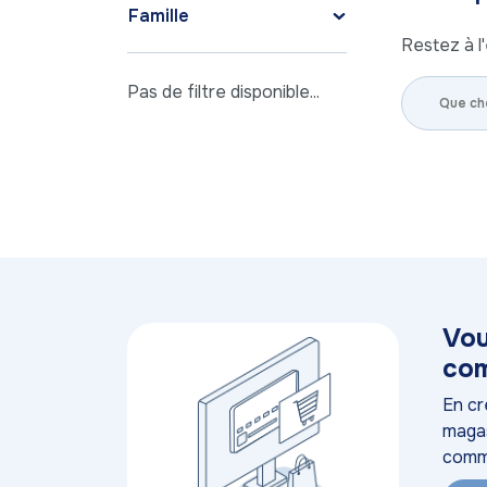
Famille
Restez à l'
Pas de filtre disponible...
Vou
com
En cr
magas
comm