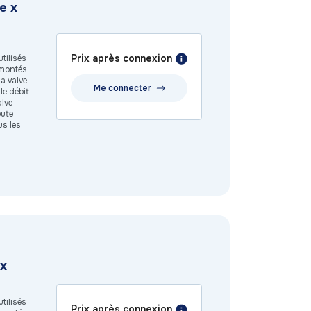
e x
Prix après connexion
tilisés
t montés
a valve
Me connecter
le débit
alve
oute
us les
 x
tilisés
Prix après connexion