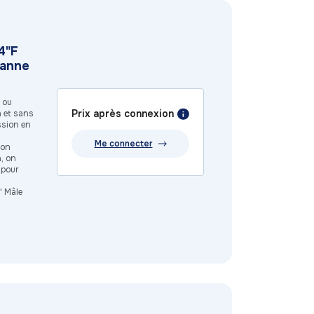
4"F
vanne
 ou
Prix après connexion
n et sans
ssion en
Me connecter
 on
n, on
t pour
' Mâle