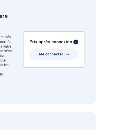
are
tilisés
Prix après connexion
t montés
a valve
le débit
Me connecter
alve
oute
us les
de