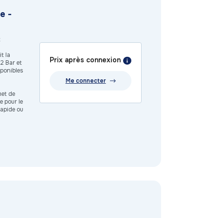
e -
t
t la
Prix après connexion
62 Bar et
sponibles
Me connecter
met de
e pour le
rapide ou