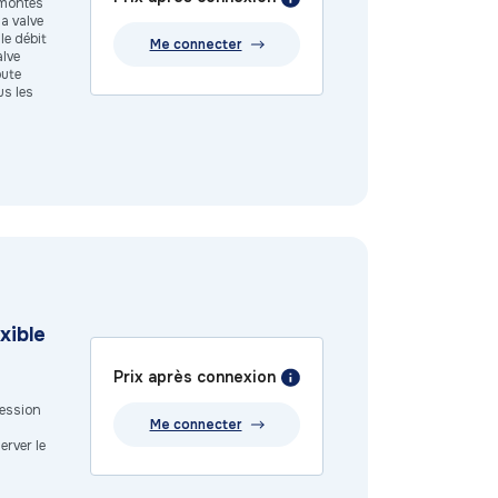
t montés
a valve
le débit
Me connecter
alve
oute
us les
xible
Prix après connexion
ression
Me connecter
rver le