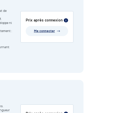
at de
t.
Prix après connexion
eloppe ni
Me connecter
atement :
ournant
ns.
ongueur