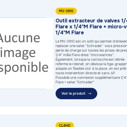
MV-3910
Outil extracteur de valves 1/
Flare x 1/4"M Flare + micro-
1/4"M Flare
Le MV-3910 est un outil qui permet d’enlever
replacer une valve “Schrader” sous pressio
perte de charge sur toutes les prises de pre
1/4" mâle Flare dites "microvannes".
Également, lorsque la cartouche est retirée :
referme le robinet, on dévisse la tige-grappi
adapte un flexible std. à la place, on est prê
toute intervention directe et sans ΔP.
Possède une connexion supplémentaire 1/4'
Flare + valve ''Schrader"
Voir le produit
CL6HD