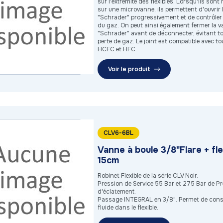
sur l'extrémité des flexibles. Lorsqu'ils son
sur une microvanne, ils permettent d'ouvrir l
"Schrader" progressivement et de contrôler 
du gaz. On peut ainsi également fermer la v
"Schrader" avant de déconnecter, évitant t
perte de gaz. Le joint est compatible avec to
HCFC et HFC.
Voir le produit
CLV6-6BL
Vanne à boule 3/8"Flare + fle
15cm
Robinet Flexible de la série CLV Noir.
Pression de Service 55 Bar et 275 Bar de P
d'éclatement.
Passage INTEGRAL en 3/8". Permet de conse
fluide dans le flexible.