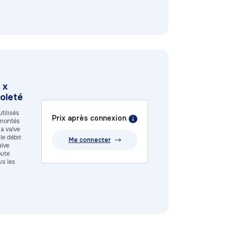
 x
oleté
tilisés
Prix après connexion
t montés
a valve
le débit
Me connecter
alve
oute
us les