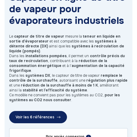
de vapeur pour
évaporateurs industriels
Le
capteur de titre de vapeur
mesure la
teneur en liquide en
sortie d’évaporateur
et est compatible avec les
systèmes à
détente directe (DX)
ainsi que les
systèmes à recirculation de
liquide (pompés)
.
Dans les
installations pompées
, il permet un
contrôle précis du
taux de recirculation
, contribuant à la
réduction de la
consommation énergétique
et à l’
augmentation de la capacité
frigorifique
.
Dans les
systèmes DX
, le capteur de titre de vapeur
remplace le
contrôle de la surchauffe
, autorisant une
régulation plus rapide
et une
réduction de la surchauffe à moins de 1 K
, améliorant
ainsi la
stabilité et l’efficacité du système
.
Ce modèle ne convient pas pour les systèmes au CO2,
pour les
systèmes au CO2 nous consulter
.
Voir les 6 références
Prix après connexion