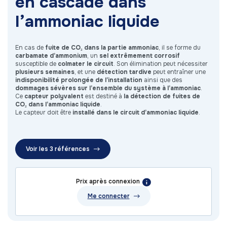
en cascade dans
l’ammoniac liquide
En cas de
fuite de CO₂ dans la partie ammoniac
, il se forme du
carbamate d’ammonium
, un
sel extrêmement corrosif
susceptible de
colmater le circuit
. Son élimination peut nécessiter
plusieurs semaines
, et une
détection tardive
peut entraîner une
indisponibilité prolongée de l’installation
ainsi que des
dommages sévères sur l’ensemble du système à l’ammoniac
.
Ce
capteur polyvalent
est destiné à
la détection de fuites
de
CO₂ dans l’ammoniac liquide
.
Le capteur doit être
installé dans le circuit d’ammoniac liquide
.
Voir les 3 références
Prix après connexion
Me connecter