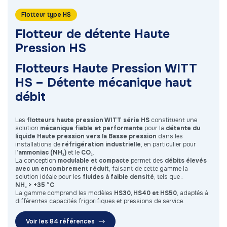
Flotteur type HS
Flotteur de détente Haute
Pression HS
Flotteurs Haute Pression WITT
HS – Détente mécanique haut
débit
Les
flotteurs haute pression WITT série HS
constituent une
solution
mécanique fiable et performante
pour la
détente du
liquide Haute pression vers la Basse pression
dans les
installations de
réfrigération industrielle
, en particulier pour
l’
ammoniac (NH₃)
et le
CO₂
.
La conception
modulable et compacte
permet des
débits élevés
avec un encombrement réduit
, faisant de cette gamme la
solution idéale pour les
fluides à faible densité
, tels que :
NH₃ > +35 °C
La gamme comprend les modèles
HS30, HS40 et HS50
, adaptés à
différentes capacités frigorifiques et pressions de service.
Voir les 84 références