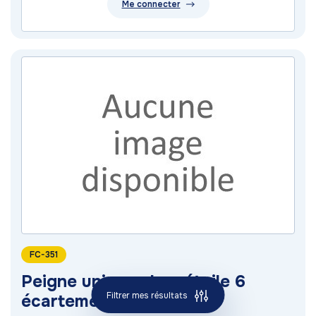
Me connecter
FC-351
Peigne universel en étoile 6
Filtrer mes résultats
écartements