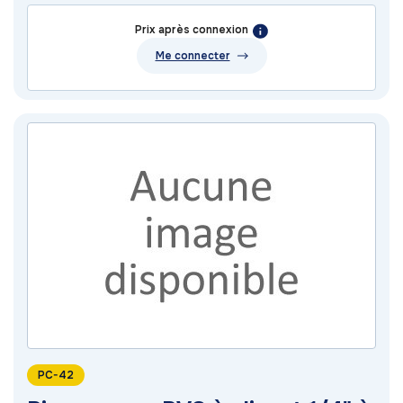
Prix après connexion
Me connecter
PC-42