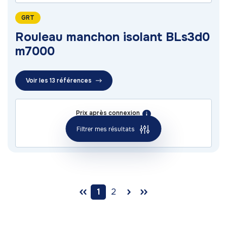
GRT
Rouleau manchon isolant BLs3d0
m7000
Voir les 13 références
Prix après connexion
Me connecter
Filtrer mes résultats
1
2